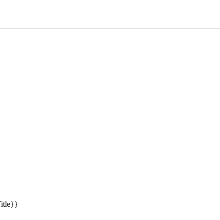
itle}}