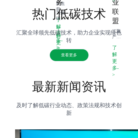
>
务
业
析，
聚焦
为企
前沿
热门低碳技术
联
为低
业技
低碳
碳项
术选
盟
了
技术
目提
型提
研
解
了
供融
供科
发，
汇聚
汇聚全球领先低碳技术，助力企业实现绿色
更
资支
学
解
提供
产业
转
多-
持，
依
孵化
更
链上
创新
据。
>
了
支
下游
多-
绿色
持，
资
解
查看更多
>
金融
加速
源，
更
产
技术
搭建
多-
品，
产业
合作
助力
>
化进
平
可持
程。
台，
最新新闻资讯
续发
推动
展项
产业
目落
绿色
地。
协同
及时了解低碳行业动态、政策法规和技术创
发
新
展。