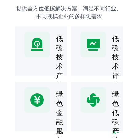
提供全方位低碳解决方案，满足不同行业、
不同规模企业的多样化需求
低
低
碳
碳
技
技
术
术
产
评
业
估
研
绿
绿
专业
评估
究
色
色
团队
及
金
低
了
提供
低碳
解
孵
融
碳
技术
更
可行
化
服
产
多-
性分