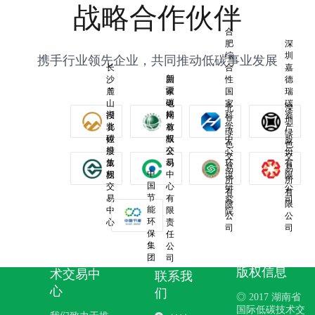
战略合作伙伴
合
肥
深
综
圳
携手行业领先企业，共同推动低碳事业发展
长
合
嘉
新
沙
国
性
德
疆
麓
家
国
瑞
碳
山
电
家
碳
北
深
湖
排
投
网
科
资
京
圳
北
放
资
有
学
产
绿
绿
碳
权
控
限
中
股
色
色
排
交
股
公
心
份
交
交
放
易
集
司
环
有
易
易
中
权
中
团
境
限
所
所
国
交
心
研
公
有
有
节
易
有
究
司
限
限
能
中
限
院
公
公
环
心
责
司
司
保
任
湖南省国
集
公
际低碳技
团
司
版权信息
术交易中
联系我
心
们
◎ 2017 湖南省
国际低碳技术交