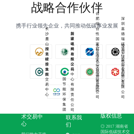
战略合作伙伴
合
肥
深
综
圳
携手行业领先企业，共同推动低碳事业发展
长
合
嘉
新
沙
国
性
德
疆
麓
家
国
瑞
碳
山
电
家
碳
北
深
湖
排
投
网
科
资
京
圳
北
放
资
有
学
产
绿
绿
碳
权
控
限
中
股
色
色
排
交
股
公
心
份
交
交
放
易
集
司
环
有
易
易
中
权
中
团
境
限
所
所
国
交
心
研
公
有
有
节
易
有
究
司
限
限
能
中
限
院
公
公
环
心
责
司
司
保
任
湖南省国
集
公
际低碳技
团
司
版权信息
术交易中
联系我
心
们
◎ 2017 湖南省
国际低碳技术交