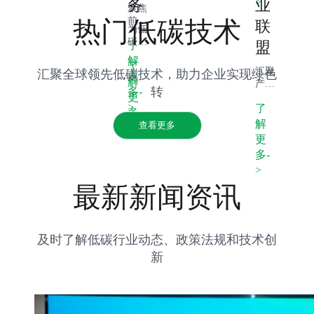
>
务
业
析，
聚焦
为企
前沿
热门低碳技术
联
为低
业技
低碳
碳项
术选
盟
了
技术
目提
型提
研
解
了
供融
供科
发，
汇聚
汇聚全球领先低碳技术，助力企业实现绿色
更
资支
学
解
提供
产业
转
多-
持，
依
孵化
更
链上
创新
据。
>
了
支
下游
多-
绿色
持，
资
解
查看更多
>
金融
加速
源，
更
产
技术
搭建
多-
品，
产业
合作
助力
>
化进
平
可持
程。
台，
最新新闻资讯
续发
推动
展项
产业
目落
绿色
地。
协同
及时了解低碳行业动态、政策法规和技术创
发
新
展。