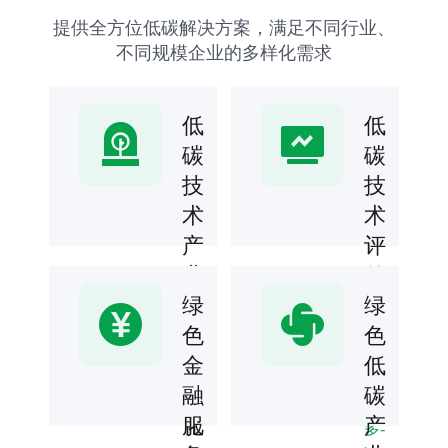
提供全方位低碳解决方案，满足不同行业、
不同规模企业的多样化需求
低
低
碳
碳
技
技
术
术
产
评
业
估
研
绿
绿
专业
评估
究
色
色
团队
及
金
低
了
提供
低碳
解
孵
融
碳
技术
更
可行
化
服
产
多-
性分