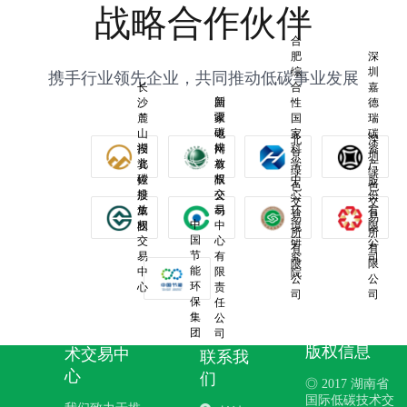
战略合作伙伴
合
肥
深
综
圳
携手行业领先企业，共同推动低碳事业发展
长
合
嘉
新
沙
国
性
德
疆
麓
家
国
瑞
碳
山
电
家
碳
北
深
湖
排
投
网
科
资
京
圳
北
放
资
有
学
产
绿
绿
碳
权
控
限
中
股
色
色
排
交
股
公
心
份
交
交
放
易
集
司
环
有
易
易
中
权
中
团
境
限
所
所
国
交
心
研
公
有
有
节
易
有
究
司
限
限
能
中
限
院
公
公
环
心
责
司
司
保
任
湖南省国
集
公
际低碳技
团
司
版权信息
术交易中
联系我
心
们
◎ 2017 湖南省
国际低碳技术交