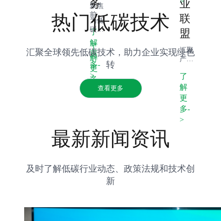
>
务
业
析，
聚焦
为企
前沿
热门低碳技术
联
为低
业技
低碳
碳项
术选
盟
了
技术
目提
型提
研
解
了
供融
供科
发，
汇聚
汇聚全球领先低碳技术，助力企业实现绿色
更
资支
学
解
提供
产业
转
多-
持，
依
孵化
更
链上
创新
据。
>
了
支
下游
多-
绿色
持，
资
解
查看更多
>
金融
加速
源，
更
产
技术
搭建
多-
品，
产业
合作
助力
>
化进
平
可持
程。
台，
最新新闻资讯
续发
推动
展项
产业
目落
绿色
地。
协同
及时了解低碳行业动态、政策法规和技术创
发
新
展。