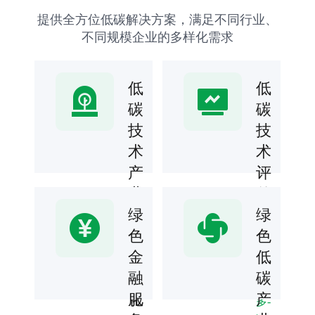
提供全方位低碳解决方案，满足不同行业、
不同规模企业的多样化需求
低
低
碳
碳
技
技
术
术
产
评
业
估
研
绿
绿
专业
评估
究
色
色
团队
及
金
低
了
提供
低碳
解
孵
融
碳
技术
更
可行
化
服
产
多-
性分