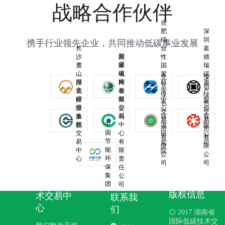
战略合作伙伴
合
肥
深
综
圳
携手行业领先企业，共同推动低碳事业发展
长
合
嘉
新
沙
国
性
德
疆
麓
家
国
瑞
碳
山
电
家
碳
北
深
湖
排
投
网
科
资
京
圳
北
放
资
有
学
产
绿
绿
碳
权
控
限
中
股
色
色
排
交
股
公
心
份
交
交
放
易
集
司
环
有
易
易
中
权
中
团
境
限
所
所
国
交
心
研
公
有
有
节
易
有
究
司
限
限
能
中
限
院
公
公
环
心
责
司
司
保
任
湖南省国
集
公
际低碳技
团
司
版权信息
术交易中
联系我
心
们
◎ 2017 湖南省
国际低碳技术交