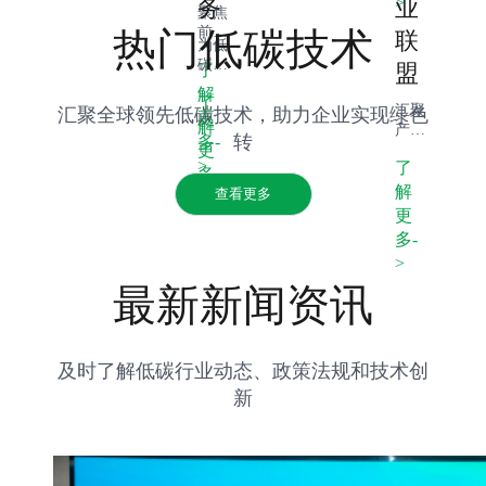
>
务
业
析，
聚焦
为企
前沿
热门低碳技术
联
为低
业技
低碳
碳项
术选
盟
了
技术
目提
型提
研
解
了
供融
供科
发，
汇聚
汇聚全球领先低碳技术，助力企业实现绿色
更
资支
学
解
提供
产业
转
多-
持，
依
孵化
更
链上
创新
据。
>
了
支
下游
多-
绿色
持，
资
解
查看更多
>
金融
加速
源，
更
产
技术
搭建
多-
品，
产业
合作
助力
>
化进
平
可持
程。
台，
最新新闻资讯
续发
推动
展项
产业
目落
绿色
地。
协同
及时了解低碳行业动态、政策法规和技术创
发
新
展。